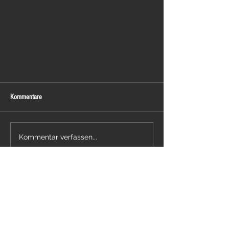
Kommentare
Kommentar verfassen...
NoRules Livestream 2.0 !! Live from the
band rehearsal room now on YouTube
30.04.2026
- Rock in den Mai -
Sulzberg (OA)